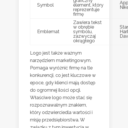
graficzny
App
Symbol
element, który
Nik
reprezentuje
firmę
Zawiera tekst
w obrębie
Sta
Emblemat
symbolu,
Har
zazwyczaj
Dav
okrągłego
Logo jest także ważnym
narzędziem marketingowym.
Pomaga wyróżnić firmę na tle
konkurencji, co jest kluczowe w
epoce, gdy klienci mają dostęp
do ogromnej ilości opcji.
Właściwe logo może stać się
rozpoznawalnym znakiem,
który odzwierciedla wartości i
misję przedsiębiorstwa. W
związku z tym inwestycja w