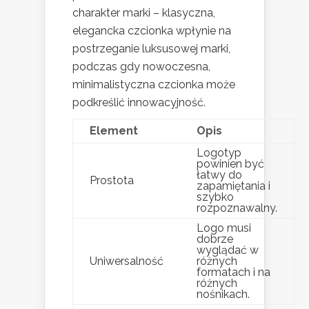
charakter marki – klasyczna,
elegancka czcionka wpłynie na
postrzeganie luksusowej marki,
podczas gdy nowoczesna,
minimalistyczna czcionka może
podkreślić innowacyjność.
Element
Opis
Logotyp
powinien być
łatwy do
Prostota
zapamiętania i
szybko
rozpoznawalny.
Logo musi
dobrze
wyglądać w
Uniwersalność
różnych
formatach i na
różnych
nośnikach.