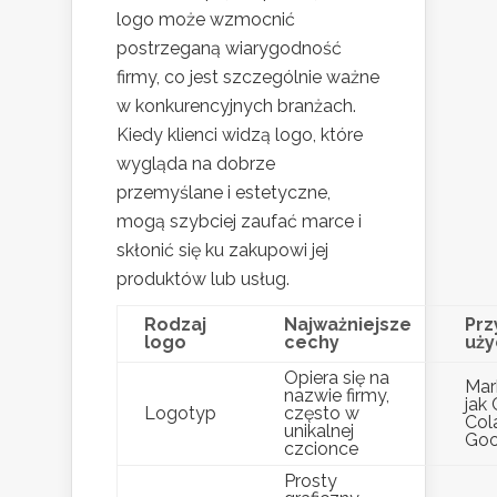
logo może wzmocnić
postrzeganą wiarygodność
firmy, co jest szczególnie ważne
w konkurencyjnych branżach.
Kiedy klienci widzą logo, które
wygląda na dobrze
przemyślane i estetyczne,
mogą szybciej zaufać marce i
skłonić się ku zakupowi jej
produktów lub usług.
Rodzaj
Najważniejsze
Prz
logo
cechy
uży
Opiera się na
Mark
nazwie firmy,
jak
Logotyp
często w
Col
unikalnej
Goo
czcionce
Prosty