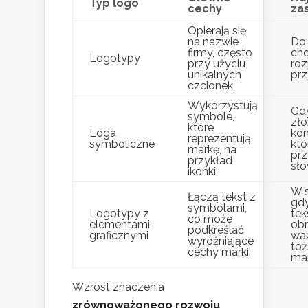
Typ logo
cechy
za
Opierają się
na nazwie
Do 
firmy, często
ch
Logotypy
przy użyciu
ro
unikalnych
prz
czcionek.
Wykorzystują
Gd
symbole,
zł
które
Loga
kon
reprezentują
symboliczne
któ
markę, na
pr
przykład
sło
ikonki.
W s
Łączą tekst z
gd
symbolami,
Logotypy z
teks
co może
elementami
obr
podkreślać
graficznymi
waż
wyróżniające
to
cechy marki.
mar
Wzrost znaczenia
zrównoważonego rozwoju