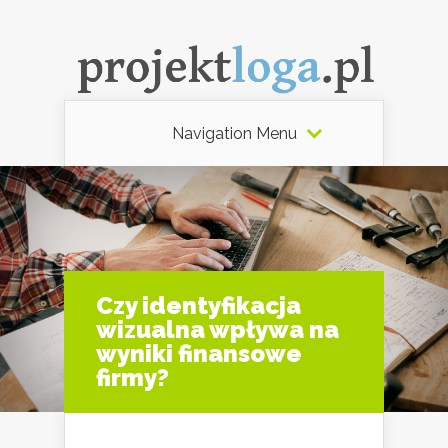
Navigation Menu
Czy identyfikacja
wizualna wpływa na
wyniki finansowe
firmy?