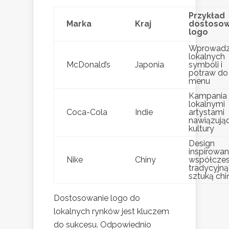
Przykład
Marka
Kraj
dostosow
logo
Wprowadz
lokalnych
McDonald’s
Japonia
symboli i
potraw do
menu
Kampania
lokalnymi
Coca-Cola
Indie
artystami
nawiązują
kultury
Design
inspirowa
Nike
Chiny
współczes
tradycyjną
sztuką chi
Dostosowanie logo do
lokalnych rynków jest kluczem
do sukcesu. Odpowiednio