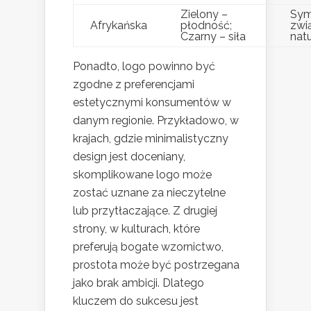
Zielony –
Sym
Afrykańska
płodność;
zwi
Czarny – siła
nat
Ponadto, logo powinno być
zgodne z preferencjami
estetycznymi konsumentów w
danym regionie. Przykładowo, w
krajach, gdzie minimalistyczny
design jest doceniany,
skomplikowane logo może
zostać uznane za nieczytelne
lub przytłaczające. Z drugiej
strony, w kulturach, które
preferują bogate wzornictwo,
prostota może być postrzegana
jako brak ambicji. Dlatego
kluczem do sukcesu jest