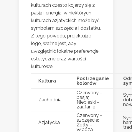
kulturach często kojarzy się z
pasją i energią, w niektórych
kulturach azjatyckich może być
symbolem szczęścia i dostatku.
Z tego powodu, projektując
logo, ważne jest, aby
uwzględnić lokalne preferencje
estetyczne oraz wartości
kulturowe.
Postrzeganie
Od
Kultura
kolorów
sym
Czerwony –
Sym
pasja;
Zachodnia
dob
Niebieski –
now
zaufanie
Czerwony –
Sym
szczęście;
Azjatycka
harm
Żółty –
trad
władza