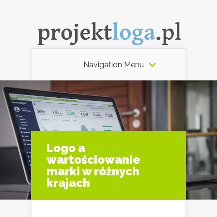
Navigation Menu
Logo a
wartościowanie
marki w różnych
krajach