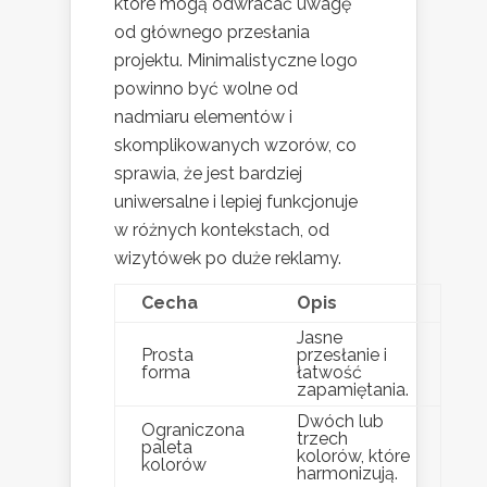
które mogą odwracać uwagę
od głównego przesłania
projektu. Minimalistyczne logo
powinno być wolne od
nadmiaru elementów i
skomplikowanych wzorów, co
sprawia, że jest bardziej
uniwersalne i lepiej funkcjonuje
w różnych kontekstach, od
wizytówek po duże reklamy.
Cecha
Opis
Jasne
Prosta
przesłanie i
forma
łatwość
zapamiętania.
Dwóch lub
Ograniczona
trzech
paleta
kolorów, które
kolorów
harmonizują.