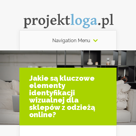
Navigation Menu
Jakie są kluczowe
elementy
identyfikacji
wizualnej dla
sklepów z odzieżą
online?