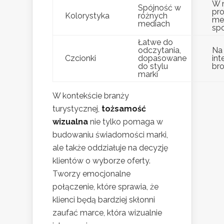
W 
Spójność w
pr
Kolorystyka
różnych
me
mediach
sp
Łatwe do
odczytania,
Na 
Czcionki
dopasowane
int
do stylu
br
marki
W kontekście branży
turystycznej,
tożsamość
wizualna
nie tylko pomaga w
budowaniu świadomości marki,
ale także oddziałuje na decyzję
klientów o wyborze oferty.
Tworzy emocjonalne
połączenie, które sprawia, że
klienci będą bardziej skłonni
zaufać marce, która wizualnie