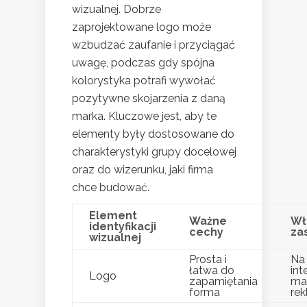
wizualnej. Dobrze
zaprojektowane logo może
wzbudzać zaufanie i przyciągać
uwagę, podczas gdy spójna
kolorystyka potrafi wywołać
pozytywne skojarzenia z daną
marka. Kluczowe jest, aby te
elementy były dostosowane do
charakterystyki grupy docelowej
oraz do wizerunku, jaki firma
chce budować.
Element
Ważne
Wł
identyfikacji
cechy
za
wizualnej
Prosta i
Na
łatwa do
int
Logo
zapamiętania
mat
forma
re